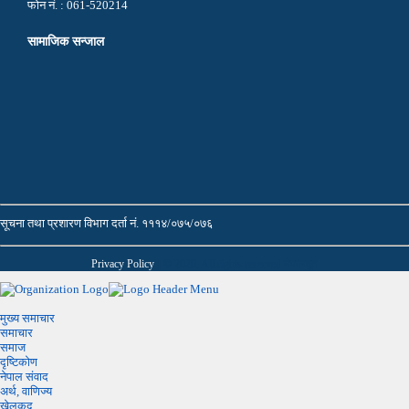
फोन नं. : 061-520214
सामाजिक सन्जाल
सूचना तथा प्रशारण विभाग दर्ता नं. १११४/०७५/०७६
Privacy Policy
|| © 2020. All rights reserved नेपालदूत
मुख्य समाचार
समाचार
समाज
दृष्टिकोण
नेपाल संवाद
अर्थ, वाणिज्य
खेलकुद