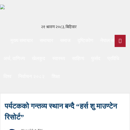
मुख्य समाचार
समाचार
समाज
दृष्टिकोण
नेपाल संवाद
अर्थ, वाणिज्य
खेलकुद
स्वास्थ्य
साहित्य
फुर्सद
प्रविधि
विश्व
निर्वाचन २०८२
शिक्षा
पर्यटकको गन्तव्य स्थान बन्दै “हर्स शु माउण्टेन
रिसोर्ट”