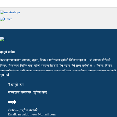
हाम्रो बारेमा
नेपालदुत पाठकसम्म समाचार, सूचना, विचार र मनोरञ्जन पुर्याउने डिजिटल दुत हो । यो समाचार पोर्टलले
विचार, विश्लेषणमा सिमित नरही खोजी पत्रकारितालाई पनि बढाबा दिने लक्ष्य राखेको छ । विकास, निर्माण,
समाज परिवर्तनका लागि भएका सकारात्मक पक्षहरु उजागर गर्दै सत्य, तथ्य र निष्पक्ष समाचार सम्प्रेषण गर्न हामी
पूरा पढाैं
प्रतिवद्ध छौं…
हाम्रो टिम
सञ्चालक/सम्पादक : सुनिल पाण्डे
सम्पर्क
पोखरा–८, न्युरोड, कास्की
Email: nepaldutnews@gmail.com