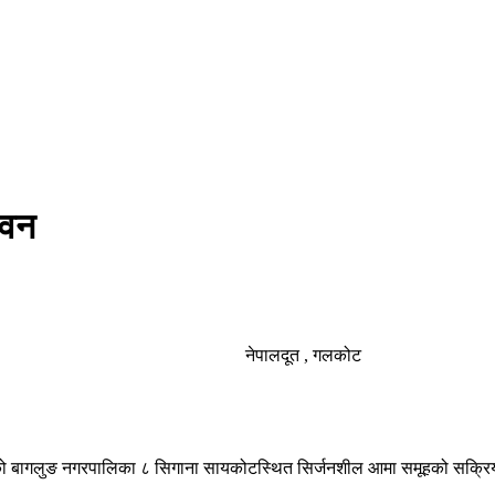
भवन
नेपालदूत , गलकोट
को बागलुङ नगरपालिका ८ सिगाना सायकोटस्थित सिर्जनशील आमा समूहको सक्रिय