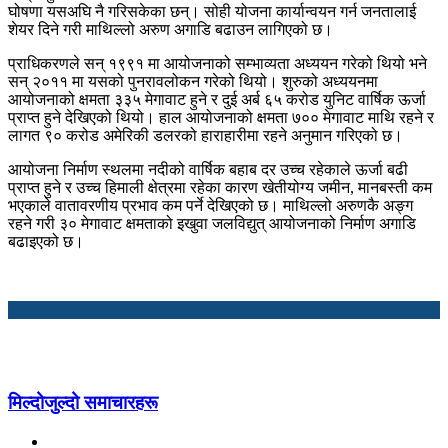
घोषणा यसअघि नै गरिसकेका छन्। सोही योजना कार्यान्वयन गर्न जनतालाई
शेयर दिने गरी माथिल्लो अरुण अगाडि बढाउन लागिएको छ।
प्राधिकरणले सन् १९९१ मा आयोजनाको सम्भाव्यता अध्ययन गरेको थियो भने
सन् २०११ मा यसको पुनरावलोकन गरेको थियो। शुरुको अध्ययनमा
आयोजनाको क्षमता ३३५ मेगावाट हुने र दुई अर्ब ६५ करोड युनिट वार्षिक ऊर्जा
प्राप्त हुने देखिएको थियो। हाल आयोजनाको क्षमता ७०० मेगावाट माथि रहने र
लागत ९० करोड अमेरिकी डलरको हाराहारीमा रहने अनुमान गरिएको छ।
आयोजना निर्माण स्थलमा नदीको वार्षिक बहाब दर उच्च रहेकाले ऊर्जा बढी
प्राप्त हुने र उच्च हिमाली क्षेत्रमा रहेका कारण खेतीयोग्य जमीन, मानबस्ती कम
भएकाले वातावरणीय प्रभाव कम पर्ने देखिएको छ। माथिल्लो अरुणकै अङ्ग
रहने गरी ३० मेगावाट क्षमताको इखुवा जलविद्युत् आयोजनाको निर्माण अगाडि
बढाइएको छ।
मिल्दोजुल्दो समाचारहरू