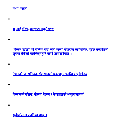
कथा: चाहना
बा, लाई लेखिएको एउटा अधुरो पत्र!
“पेन्सन पट्टा” को मौलिक गीत ‘जुनी जाला’ पोखरामा सार्वजनिक, गुरुङ संस्कृतिको
सुगन्ध बोकेको चलचित्रप्रति बढ्यो उत्साहपोखरा ।
नेपालको जनसांख्यिक संक्रमणको अवस्था, उपलब्धि र चुनौतीहरु
किसानको पसिना, गोरुको मेहनत र फेवातालको अनुपम सौन्दर्य
खुदीखोलामा ज्योतिको सम्झना