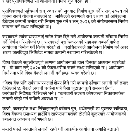
राखेर प्राधिकरणले सो आयोजना निर्माण शुरु गरेको हो।
प्राधिकरणले पहुँचमार्ग सन् २०१९ को जुनबाट निर्माण शुरु गर्ने र सन् २०२१ को
जुनमा सक्ने योजना बनाएको छ। माथिल्लो अरुणको सन् २०२१ को अप्रिलमा
ठेकेदार कम्पनी छनोट गरी निर्माण शुरु गर्ने र सन् २०२६ को सेप्टेम्बरसम्म निर्माण
सम्पन्न गर्ने लक्ष्य राखिएको छ।
सरकारले सर्वसाधारणलाई समेत शेयर दिने गरी आयोजना कम्पनी ढाँचामा निर्माण
गर्ने निर्णय गरिसकेको छ। सरकारले प्राधिकरणको सहायक कम्पनीमार्फत
आयोजना निर्माण गर्ने निर्णय गरेको हो। प्राधिकरणले आयोजना निर्माण गर्न अपर
अरुण जलविद्युत् लिमिटेड नामक कम्पनी स्थापना गरिसकेको छ।
विश्व बैकको सहुलीयतपूर्ण ऋणमा आयोजनाको हाल विस्तृत अध्ययन भइरहेको
छ। यो काम सन् २०२० को फेब्रुअरीमा सक्ने लक्ष्य राखिएको छ। आयोजना
निर्माणमा पनि विश्व बैंकले लगानी गर्ने इच्छा व्यक्त गरेको छ।
“विश्व बैंक पनि सर्वसाधारणलाई शेयर दिने गरी कम्पनी ढाँचामा लगानी गर्न तयार
देखिएको छ, बैंकले लगानी नगरेमा पनि पैसा जुटाउन कुनै समस्या छैन”,
कार्यकारी निर्देशक घिसिङले भने। “कर्मचारी सञ्चय कोषजस्ता निकायमार्फत
लगानी जोहो गर्न सकिने अवस्था छ।”
ऊर्जा, जलस्रोत तथा सिँचाइमन्त्री वर्षमान पुन, अर्थमन्त्री डा युवराज खतिवडा,
विश्व बैंकका उपाध्यक्ष हार्टविग साफेरलगायतको टोलीले शुक्रबार आयोजनाको
स्थलगत अध्ययन गर्ने भएको छ।
मन्त्री पुनले जनताको लगानी रहने गरी आकर्षक आयोजना अगाडि बढाउने