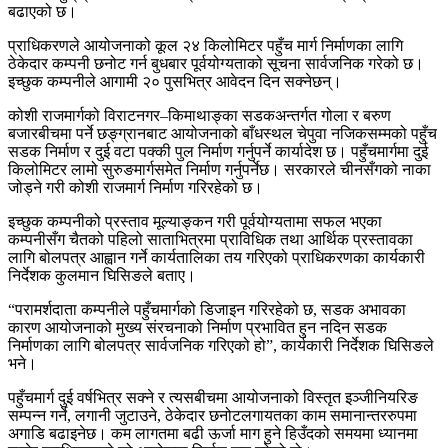
बढाएको छ।
प्राधिकरणले आयोजनाको कूल २४ किलोमिटर पहुँच मार्ग निर्माणका लागि
ठेकेदार कम्पनी छनोट गर्न बुधबार पूर्वयोग्यताको सूचना सार्वजनिक गरेको छ।
इच्छुक कम्पनीले आगामी २० पुसभित्र आवेदन दिन सक्नेछन्।
कोशी राजमार्गको विराटनगर–किमाथाङ्का सडकअन्तर्गत गोला र बरुण
बजारबीचमा पर्ने छङ्ग्रानबाट आयोजनाको बाँधस्थल चेपुवा नजिकसम्मको पहुँच
सडक निर्माण र दुई वटा पक्की पुल निर्माण गर्नुपर्ने कार्यादेश छ। पहुँचमार्गमा दुई
किलोमिटर लामो सुरुङमार्गसमेत निर्माण गर्नुपर्नेछ। सरकारले चीनसँगको नाका
जोड्ने गरी कोशी राजमार्ग निर्माण गरिरहेको छ।
इच्छुक कम्पनीको प्रस्ताव मूल्याङ्कन गरी पूर्वयोग्यतामा सफल भएका
कम्पनीसँग चैतको पहिलो साताभित्रमा प्राविधिक तथा आर्थिक प्रस्तावका
लागि बोलपत्र आह्वान गर्ने कार्यतालिका तय गरिएको प्राधिकरणका कार्यकारी
निर्देशक कुलमान घिसिङले बताए।
“परामर्शदाता कम्पनीले पहुँचमार्गको डिजाइन गरिरहेको छ, सडक अभावका
कारण आयोजनाको मुख्य संरचनाको निर्माण प्रभावित हुन नदिन सडक
निर्माणका लागि बोलपत्र सार्वजनिक गरिएको हो”, कार्यकारी निर्देशक घिसिङले
भने।
पहुँचमार्ग दुई वर्षभित्र सक्ने र त्यसबीचमा आयोजनाको विस्तृत इञ्जीनियरिङ
सम्पन्न गर्ने, लगानी जुटाउने, ठेकेदार छनोटलगायतका काम समानान्तररुपमा
अगाडि बढाइनेछ। कम लागतमा बढी ऊर्जा माग हुने हिउँदको समयमा ध्यानमा