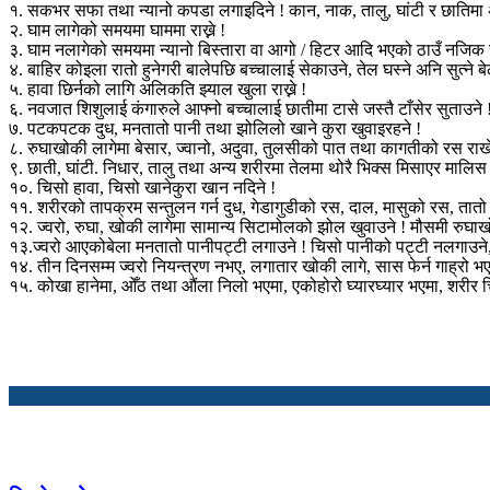
१. सकभर सफा तथा न्यानो कपडा लगाइदिने ! कान, नाक, तालु, घांटी र छातिमा 
२. घाम लागेको समयमा घाममा राख्ने !
३. घाम नलागेको समयमा न्यानो बिस्तारा वा आगो / हिटर आदि भएको ठाउँ नजिक रा
४. बाहिर कोइला रातो हुनेगरी बालेपछि बच्चालाई सेकाउने, तेल घस्ने अनि सुत्ने बे
५. हावा छिर्नको लागि अलिकति झ्याल खुला राख्ने !
६. नवजात शिशुलाई कंगारुले आफ्नो बच्चालाई छातीमा टासे जस्तै टाँसेर सुताउने 
७. पटकपटक दुध, मनतातो पानी तथा झोलिलो खाने कुरा खुवाइरहने !
८. रुघाखोकी लागेमा बेसार, ज्वानो, अदुवा, तुलसीको पात तथा कागतीको रस राख
९. छाती, घांटी. निधार, तालु तथा अन्य शरीरमा तेलमा थोरै भिक्स मिसाएर मालिस गर
१०. चिसो हावा, चिसो खानेकुरा खान नदिने !
११. शरीरको तापक्रम सन्तुलन गर्न दुध, गेडागुडीको रस, दाल, मासुको रस, तातो
१२. ज्वरो, रुघा, खोकी लागेमा सामान्य सिटामोलको झोल खुवाउने ! मौसमी रुघाखो
१३.ज्वरो आएकोबेला मनतातो पानीपट्टी लगाउने ! चिसो पानीको पट्टी नलगाउन
१४. तीन दिनसम्म ज्वरो नियन्त्रण नभए, लगातार खोकी लागे, सास फेर्न गाह्रो भएम
१५. कोखा हानेमा, ओँठ तथा औंला निलो भएमा, एकोहोरो घ्यारघ्यार भएमा, शरीर 