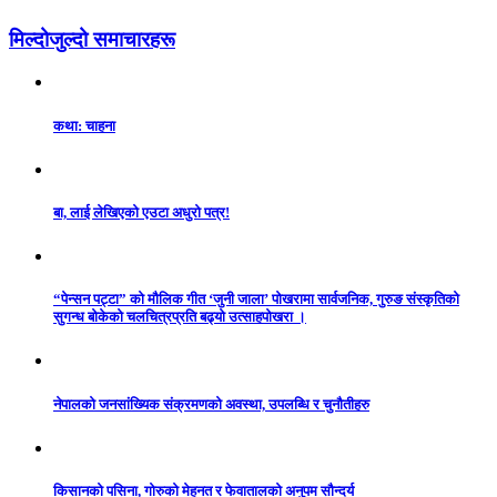
मिल्दोजुल्दो समाचारहरू
कथा: चाहना
बा, लाई लेखिएको एउटा अधुरो पत्र!
“पेन्सन पट्टा” को मौलिक गीत ‘जुनी जाला’ पोखरामा सार्वजनिक, गुरुङ संस्कृतिको
सुगन्ध बोकेको चलचित्रप्रति बढ्यो उत्साहपोखरा ।
नेपालको जनसांख्यिक संक्रमणको अवस्था, उपलब्धि र चुनौतीहरु
किसानको पसिना, गोरुको मेहनत र फेवातालको अनुपम सौन्दर्य