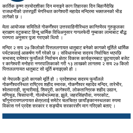
कार्तिक कृष्ण त्रयोदशीका दिन मनाइने काग तिहारका दिन बिहानैदेखि
राजधानीको उत्तरपूर्वी भेगस्थित कागेश्वरी महादेव मन्दिरमा भक्तजनको भीड
लागेको छ ।
मेला आयोजक समितिले गोकर्णेश्वर उत्तरवाहिनीस्थित कान्तिभैरव गुरुकुलका
ब्राह्मण वटुकबाट हिन्दू धार्मिक विधिअनुसार गागलफेदी गुम्बाका लामाबाट बौद्ध
परम्परा अनुसार पूजा गराएको थियो ।
मन्दिर २ सय २७ किलोको पित्तललगायत धातुबाट बनेको कागको मूर्तिले धार्मिक
पर्यटकलाई आकर्षण गर्ने गरेको छ । संविधानसभा सदस्य निर्वाचित भएपछि
सभासद् रामेश्वर फुयाँलले निर्वाचन क्षेत्र विकास कार्यक्रमबाट छुट्याएको बजेट
र कागेश्वरी मनोहरा नगरपालिकाको गरी १३ लाखको लागतमा २ सय २७ किलो
पित्तललगायत धातुबाट सो मूर्ति बनाइएको हो ।
यो नेपालकै ठूलो कागको मूर्ति हो । प्रदेशसभा सदस्य फुयाँलले
गोकर्णेश्वरस्थित राष्ट्रिय शहीद स्मारक, गोकर्णेश्वर महादेव मन्दिर, तारेभीर,
श्वेतवाराही, सुन्दरीमाई, शिवपुरी, कागेश्वरी, लोकतान्त्रिक शहीद उद्यान,
मणिचुड, चिसापानी, गोल्सेभञ्ज्याङ, झुले, जहरसिंहपौवा, नगरकोट,
चाँगुनारायणलगायत क्षेत्रलाई समेटेर चलचित्र छायाँङ्कानस्थलका रुपमा
विकास गर्न प्रदेश सरकार र सङ्घीय सरकारसँग माग गरिएको बताए ।