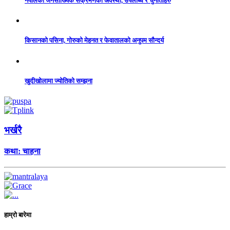
नेपालको जनसांख्यिक संक्रमणको अवस्था, उपलब्धि र चुनौतीहरु
किसानको पसिना, गोरुको मेहनत र फेवातालको अनुपम सौन्दर्य
खुदीखोलामा ज्योतिको सम्झना
भर्खरै
कथा: चाहना
हाम्रो बारेमा