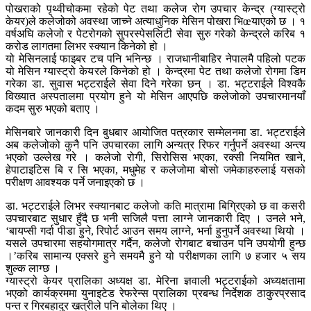
पोखराको पृथ्वीचोकमा रहेको पेट तथा कलेज रोग उपचार केन्द्र (ग्यास्ट्रो
केयर)ले कलेजोको अवस्था जाच्ने अत्याधुनिक मेसिन पोखरा भिœयाएको छ । १
वर्षअघि कलेजो र पेटरोगको सुपरस्पेसलिटी सेवा सुरु गरेको केन्द्रले करिब १
करोड लागतमा लिभर स्क्यान किनेको हो ।
यो मेसिनलाई फाइबर टच पनि भनिन्छ । राजधानीबाहिर नेपालमै पहिलो पटक
यो मेसिन ग्यास्ट्रो केयरले किनेको हो । केन्द्रमा पेट तथा कलेजो रोगमा डिम
गरेका डा. सुवास भट्टराईले सेवा दिने गरेका छन् । डा. भट्टराईले विश्वकै
विख्यात अस्पतालमा प्रयोग हुने यो मेसिन आएपछि कलेजोको उपचारमानयाँ
कदम सुरु भएको बताए ।
मेसिनबारे जानकारी दिन बुधबार आयोजित पत्रकार सम्मेलनमा डा. भट्टराईले
अब कलेजोको कुनै पनि उपचारका लागि अन्यत्र रिफर गर्नुपर्ने अवस्था अन्त्य
भएको उल्लेख गरे । कलेजो रोगी, सिरोसिस भएका, रक्सी नियमित खाने,
हेपाटाइटिस बि र सि भएका, मधुमेह र कलेजोमा बोसो जमेकाहरुलाई यसको
परीक्षण आवश्यक पर्ने जनाइएको छ ।
डा. भट्टराईले लिभर स्क्यानबाट कलेजो कति मात्रामा बिग्रिएको छ वा कसरी
उपचारबाट सुधार हुँदै छ भनी सजिलै पत्ता लाग्ने जानकारी दिए । उनले भने,
‘बायप्सी गर्दा पीडा हुने, रिपोर्ट आउन समय लाग्ने, भर्ना हुनुपर्ने अवस्था थियो ।
यसले उपचारमा सहयोगमात्र गर्दैन, कलेजो रोगबाट बचाउन पनि उपयोगी हुन्छ
।’करिब सामान्य एक्सरे हुने समयमै हुने यो परीक्षणका लागि ७ हजार ५ सय
शुल्क लाग्छ ।
ग्यास्ट्रो केयर प्रालिका अध्यक्ष डा. मेरिना ज्ञवाली भट्टराईको अध्यक्षतामा
भएको कार्यक्रममा युनाइटेड रेफरेन्स प्रालिका प्रबन्ध निर्देशक ठाकुरप्रसाद
पन्त र गिरबहादुर खत्रीले पनि बोलेका थिए ।