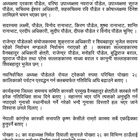
अध्यक्षमा प्रकाश पौडेल, वरिष्ठ उपाध्यक्षमा नवराज पौडेल, उपाध्यक्षमा सुरज
पौडेल, सचिवमा ईश्वर अधिकारी, सहसचिवमा रवि पौडेल र कोषाध्यक्षमा दिनेश
लामिछाने चयन भएका छन् ।
सदस्यमा लक्ष्मी, पौडेल, विनोद रानाभाट, किरण पौडेल, शुष्मा रानाभाट, शान्ति
रानाभाट, प्रदीप अधिकारी, सुदीप पौडेल, दीपक पौडेल र विनोद पौडेल चुनिए ।
राजेन्द्र पौडेलको संयोजकत्वमा शुक्रराज अधिकारी र शिवबहादुर भुजेल सदस्य
रहेको निर्वाचन मण्डलले निर्वाचन गराएको हो । क्लबका सल्लाहकारमा
वैनबहादुर अधिकारी क्षेत्री, राजेन्द्र पौडेल, मनोहरि पौडेल, बुद्धिराज बराल,
युवराज पौडेल तथा प्रेस सल्लाहकारमा माधव बराल र कानुनी सल्लाहकारमा
शिवबहादुर भुजेल छन् ।
नवनिर्वाचित अध्यक्ष पौडेलले रोयल ट्रेकको रुपमा परिचित पोखरा २८
कालिकाको पर्यटन प्रवद्धन गर्न क्लबमार्फत गतिविधि अघि बढाउने बताए ।
कार्यक्रमा जिल्ला समन्वय समिति कास्की प्रमुख वैनबहादुर क्षेत्रीले क्लबले गर्ने
हरेक गतिविधिमा साथ दिने बताए । महानगर भएर पनि त्यसको अनुभूति गर्न
नपाएको गुनासो स्थानीयले गर्ने गरेको भन्दै गुनासा विस्तारै हल भएर जाने
विश्वास उनले दिलाए ।
नेपाली कांग्रेस कास्की सभापति कृष्ण केसीले राम्रो काममा सबै एकढिक्का
हुनुपर्ने बताए ।
पोखरा २८ का वडाध्यक्ष निर्मल दियाली सुनारले पोखरा २८ का विभिन्न ठाउँलाई