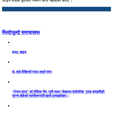
जोड्ने सडक पूर्वाधार निर्माण कार्य भइरहेको बताए ।
मिल्दोजुल्दो समाचारहरू
कथा: चाहना
बा, लाई लेखिएको एउटा अधुरो पत्र!
“पेन्सन पट्टा” को मौलिक गीत ‘जुनी जाला’ पोखरामा सार्वजनिक, गुरुङ संस्कृतिको
सुगन्ध बोकेको चलचित्रप्रति बढ्यो उत्साहपोखरा ।