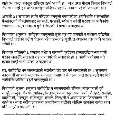
अझै ३० घण्टा मनसुन सक्रिय रहने भएको छ। जल तथा मौसम विज्ञान विभागले
नेपालमा अझै ३० घण्टा मनसुन सक्रिय रहने सम्भावना रहेको जनाएको हो।
आगामी ३६ घण्टाका लागि गरिएको मनसुनी प्रणालीको अवस्थिति र सम्भावित
फैलावटको विश्लेषणबाट बागमती, गण्डकी, मधेस र कोसी प्रदेशका अधिकांश
स्थानमा मनसुन सक्रिय हुने देखिएको विभागले जनाएको छ।
विभागका अनुसार, सक्रिय मनसुनको ठूलो प्रभाव बागमती र मधेसमा देखिनेछ।
विभागले नदीको तटीय क्षेत्रमा रहेकाहरूलाई सुरक्षित स्थानमा जान पनि आग्रह
गरेको छ।
विभागले पछिल्लो ६ घण्टामा मधेश र बागमती प्रदेशमा हल्कादेखि मध्यम पानी
परेको जनाउँदै सतर्कता तह पार नगरेको जनाएको हो । कोशी प्रदेशमा भने
हल्का मात्रै पानी परेको जनाएको छ ।
तर, रातीदेखि भने जलसतहले सतर्कता तह पार गर्ने जनाइएको छ । सूचनामा
काठमाडौं बागमती जलाधार र कमला जलाधार केन्द्रमा जलसतह बढ्दै गएकोले
रातीदेखि जोखिम बढ्ने जनाइएको छ ।
विभागको सूचना अनुसार रातीदेखि नै नवलपरासी पश्चिम, नवलपरासी पूर्व,
तनहुँ, लम्जुङ्, गोरखा, धादिङ, चितवन, मकवानपुर, बारा, पर्सा, रौतहट, सर्लाही,
काठमाडौं, भक्तपुर, ललितपुर, काभ्रे, सिन्धुली र आसपासका जिल्लाहरू भई
बहने स९साना नदीनालाहरूमा आकस्मिक बाढीको जोखिम रहेकोले सचेत रहन
पनि अनुरोध गरिएको छ ।