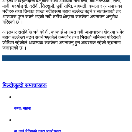
आइतबार बिहानदेखि बेलुकीसम्मको अवधिमा नारायणी, कालिगण्डकी, सेती,
मादी, मर्स्याङ्दी, दरौंदी, त्रिशुली, पूर्वी राप्ति, बागमती, कमला र आसपासका
नदीहरु तथा तिनका शाखा नदीहरूमा बहाव उल्लेख बढ्ने र सतर्कताको तह
आसपास पुग्न सक्ने भएको नदी तटीय क्षेत्रमा सतर्कता अपनाउन अनुरोध
गरिएको छ ।
आइतबार रातीदेखि भने कोशी, कन्काई लगायत नदी जलाधारका क्षेत्रमा समेत
बहाव उल्लेख्य बढ्न सक्ने भएकोले कमजोर तथा भिरालो जमिनमा पहिरोको
जोखिम रहेकोले आवश्यक सतर्कता अपनाउनु हुन आवश्यक रहेको सूचनामा
जनाइएको छ ।
मिल्दोजुल्दो समाचारहरू
कथा: चाहना
बा, लाई लेखिएको एउटा अधुरो पत्र!