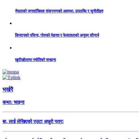
नेपालको जनसांख्यिक संक्रमणको अवस्था, उपलब्धि र चुनौतीहरु
किसानको पसिना, गोरुको मेहनत र फेवातालको अनुपम सौन्दर्य
खुदीखोलामा ज्योतिको सम्झना
भर्खरै
कथा: चाहना
बा, लाई लेखिएको एउटा अधुरो पत्र!