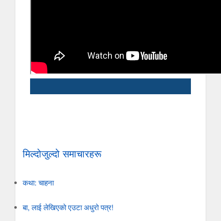
मिल्दोजुल्दो समाचारहरू
कथा: चाहना
बा, लाई लेखिएको एउटा अधुरो पत्र!