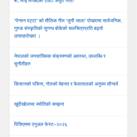
बा, लाई लेखिएको एउटा अधुरो पत्र!
“पेन्सन पट्टा” को मौलिक गीत ‘जुनी जाला’ पोखरामा सार्वजनिक,
गुरुङ संस्कृतिको सुगन्ध बोकेको चलचित्रप्रति बढ्यो
उत्साहपोखरा ।
नेपालको जनसांख्यिक संक्रमणको अवस्था, उपलब्धि र
चुनौतीहरु
किसानको पसिना, गोरुको मेहनत र फेवातालको अनुपम सौन्दर्य
खुदीखोलामा ज्योतिको सम्झना
पिसिएममा एनुअल फेस्ट–२०२६