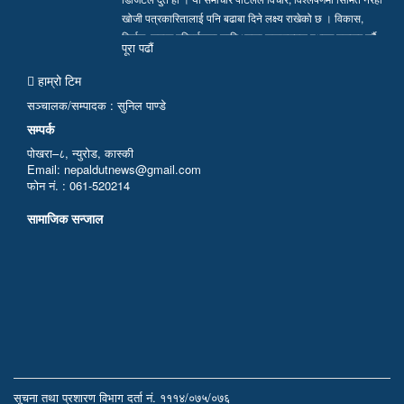
खोजी पत्रकारितालाई पनि बढाबा दिने लक्ष्य राखेको छ । विकास,
निर्माण, समाज परिवर्तनका लागि भएका सकारात्मक पक्षहरु उजागर गर्दै
पूरा पढाैं
सत्य, तथ्य र निष्पक्ष समाचार सम्प्रेषण गर्न हामी प्रतिवद्ध छौं…
हाम्रो टिम
सञ्चालक/सम्पादक : सुनिल पाण्डे
सम्पर्क
पोखरा–८, न्युरोड, कास्की
Email: nepaldutnews@gmail.com
फोन नं. : 061-520214
सामाजिक सन्जाल
सूचना तथा प्रशारण विभाग दर्ता नं. १११४/०७५/०७६