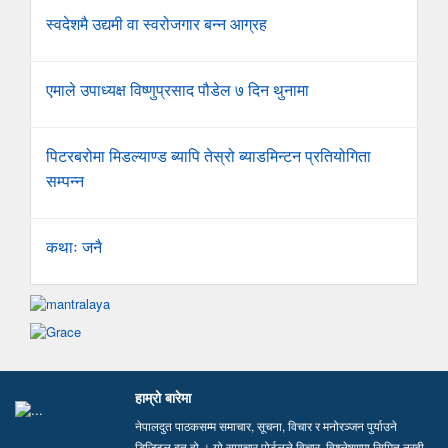
स्वदेशमै उद्यमी वा स्वरोजगार बन्न आग्रह
एमाले उपाध्यक्ष विष्णुप्रसाद पौडेल ७ दिन थुनामा
पिटरबरोमा मिडल्याण्ड ब्यापि तेस्रो ब्याडमिन्टन प्रतियोगिता
सम्पन्न
कथाः जनै
हाम्रो बारेमा
नेपालदुत पाठकसम्म समाचार, सूचना, विचार र मनोरञ्जन पुर्याउने
डिजिटल दुत हो । यो समाचार पोर्टलले विचार, विश्लेषणमा सिमित नरही