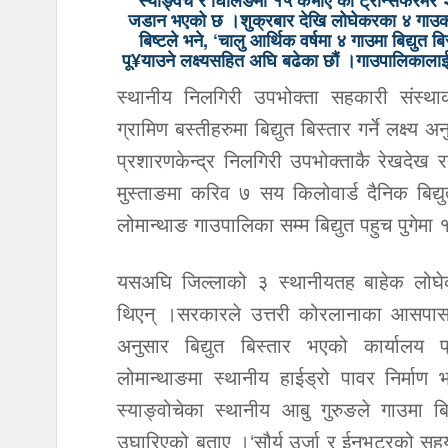
स्याङ्वचे र घिलिङमा १५ केभीए को ट्रान्सफरमर 
जडान भएको छ ।शुक्रबार देखि लोघेकरका ४ गाउका क
बिष्टले भने, ‘चालु आर्थिक वर्षमा ४ गाउमा बिद्युत बिस
पू¥याउने लक्ष्यसहित अघि बढेका छौं ।गाउपालिकाला
स्थानीय निलगिरी उपभोक्ता सहकारी संस्थ
ग्रामिण बस्तीहरुमा बिद्युत बिस्तार गर्ने लक्ष्य
प्रशारणकेन्द्र निलगिरी उपभोक्ताकै रेखदेख 
मुस्ताङमा करिव ७ सय किलोवार्ड दैनिक बिद्य
लोमान्थाङ गाउपालिका सम्म बिद्युत पहुच पुगेमा १
यसअघि जिल्लाको ३ स्थानीयतह बाहेक लोघेकर
थिएन् ।सरकारले उत्तरी कोरलानाका आसपासका ब
अनुसार बिद्युत बिस्तार भएको कार्यालय
लोमान्थाङमा स्थानीय हाईड्रो पावर निर्म
स्याङ्वोचेका स्थानीय आबु गुरुङले गाउमा ब
उघारिएको बताए ।‘सौर्य उर्जा र ईनभटरको सहयोग