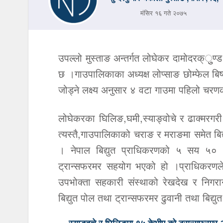
मंसिर १६ गते २०७५
उपल्लो मुस्ताङ अन्तर्गत लोघेकर दामोदरक्ुुण
छ ।गाउपालिकाका अध्यक्ष लोप्साङ छोम्फेल बिष्
जोड्ने लक्ष्य अनुसार ४ वटा गाउमा पहिलो चरणक
लोघेकरका घिलिङ,घमी,स्याङ्वोचे र ढाक्मरगरी 
त्यस्तै,गाउपालिकाको चराङ र मराङमा समेत ब
। नेपाल बिद्युत प्राधिकरणको ५ सय ५० 
ट्रान्सफरमर सहयोग भएको हो ।प्राधिकरणले 
उपभोक्ता सहकारी संस्थाको रेखदेख र निगरान
बिद्युत पोल तथा ट्रान्सफरमर ढुवानी तथा बिद