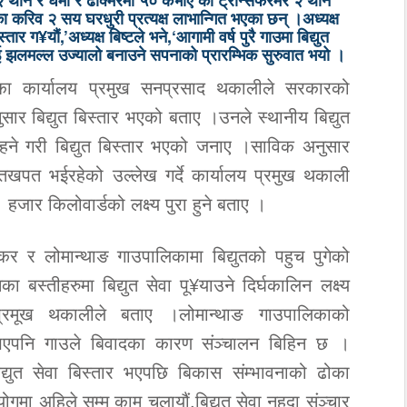
२ थान र घमी र ढाक्मरमा ५० केभीए को ट्रान्सफरमर २ थान
रिव २ सय घरधुरी प्रत्यक्ष लाभान्गित भएका छन् ।अध्यक्ष
्तार ग¥यौं,’अध्यक्ष बिष्टले भने,‘आगामी वर्ष पुरै गाउमा बिद्युत
ई झलमल्ल उज्यालो बनाउने सपनाको प्रारम्भिक सुरुवात भयो ।
ाका कार्यालय प्रमुख सनप्रसाद थकालीले सरकारको
 अनुसार बिद्युत बिस्तार भएको बताए ।उनले स्थानीय बिद्युत
रहने गरी बिद्युत बिस्तार भएको जनाए ।साविक अनुसार
ुतखपत भईरहेको उल्लेख गर्दे कार्यालय प्रमुख थकाली
 हजार किलोवार्डको लक्ष्य पुरा हुने बताए ।
 र लोमान्थाङ गाउपालिकामा बिद्युतको पहुच पुगेको
स्तीहरुमा बिद्युत सेवा पू¥याउने दिर्घकालिन लक्ष्य
 प्रमूख थकालीले बताए ।लोमान्थाङ गाउपालिकाको
ाण भएपनि गाउले बिवादका कारण संञ्चालन बिहिन छ ।
िद्युत सेवा बिस्तार भएपछि बिकास संम्भावनाको ढोका
मा अहिले सम्म काम चलायौं,बिद्युत सेवा नहुदा संञ्चार