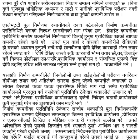
रुपमा पुरै दोष थुपारेर सरोकारवाला निकाय उम्कन नमिल्ने जनाएको छ ।बिना
कुनै सुजबुझ भौगोलिक अध्ययन र माटो र पानीको प्राविधिक परीक्षण नगरी
ठेक्का सम्झौता गरिएकाले निर्माणकार्यमा बाधा पुगेको कम्पनी आरोप छ ।
एक्लेभट्टी पुल निर्माणमा स्थानीयको दबाव बढेकाबेला निर्माण कम्पनीका
प्रतिनिधिले यसको निश्पक्ष छानबीनको माग गरेका छन् ।ईलाईट कम्पनीका
प्रतिनिधि सन्तोष थकालीले निर्माणकार्य ढिलाई हुनुमा प्राविधिक पक्षको ब्यापक
कमजोर रहेको दावी गरे ।उनले पुल कहाँ र कसको कमजोरीले रोकिएको
हो,यसको अध्ययन हुनुपर्ने भन्दै यदी छानबीनमा दोषि देखिए कारबाही भोग्न तयार
रहेको स्पष्ट पारे ।‘दोषि देखिए जस्तो सुकै कारबाही भोग्न तयार छौं,तर,डिजाईन
गर्ने निकाय डोलीडार,एलआरपि,प्राविधिक कार्यालय र संम्वन्धित पुलको बिज्ञ
दोषि ठहरिए उचित क्षति उपलब्ध गर्नुपर्छ भन्ने हाम्रो माग हो।’थकालीले भने ।
यसअघि निर्माण कम्पनीलेले जियोलोजी तथा हाईड्रोलोजी परीक्षण नगरिकन
डीपीआर तयार गर्दा अहिलेको समस्या झेल्नु परेको कम्पनीले जनाएको छ ।
सोयल टेस्टको पटक पटक प्रारम्भिक रिपोर्ट माग गर्दा समेत प्राविधिक
कार्यालयले प्रस्तुत गर्न नसकेको प्रतिनिधि ठेकेदार थकालीले उजागार गरे ।
उनले भने,जिल्ला प्राविधिक कार्यालयलाई दर्जनौ निवेदन चढायौ,कार्यालयले
कुनै सुनुवाई गरेन बरु झुक्याउने काम मात्रै भयो ।’
निर्माण कम्पनीका प्रतिनिधि ठेकेदार सन्तोष थकालीले पुल निर्माणकार्यकै
प्रारम्भिक चरणमा देखिएका समस्याहरु जिल्ला प्राविधिक कार्यालय ,डोलिडार
र एलआरपीलाई लिखित र मौखिक जानकारी गराएको उल्लेख गरे ।उनले
अबैज्ञानिक ढंगले पुलको डिजाईन सर्वे भएकाले ठुलो आर्थिक भार र सास्ती
व्यवहोर्नु परेको दुखेसो जनाए ।समस्यालाई निवेदनसहित प्राविधिक कार्यालयमा
पेश गरेपनि फाईल फरवार्ड गर्न कन्जुस्याई गरेको उनको भनाई छ । पुलका