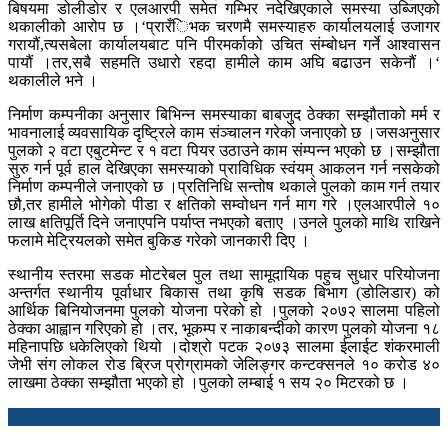
बिषयमा डोलीडोर र एलआरपी समेत गम्भिर नदेखिएकाले समस्या उब्जिएको
थकालीको आरोप छ ।‘प्रारँिभक चरणमै समस्याहरु कार्यालयलाई उजागर
गरायौं,त्यसबेला कार्यालयबाट पनि पीरमर्काको उचित संम्बोधन गर्ने आश्वासन
पायौं ।तर,सबै सहमति उधारो रहदा हामीले काम अघि बढाउन सकेनौं ।‘
थकालीले भने ।
निर्माण कम्पनीका अनुसार बिभिन्न समस्याका बाबजुद ठेक्का सम्झौताको मर्म र
भावनालाई व्यवसायिक दृष्ट्रिले काम संञ्चालन गरेको जनाएको छ ।जसअनुसार
पुलको २ वटा एबुटमेन्ट र १ वटा पियर उठाउने काम संम्पन्न भएको छ ।सम्झौता
सुरु गर्न पूर्व हाल देखिएका समस्याको प्राविधिक स्वंयम् आकलन गर्न नसकेको
निर्माण कम्पनीले जनाएको छ ।प्रतिनिधि सन्तोष थकाले पुलको काम गर्न तयार
छौ,तर हामीले भोगेको पीडा र क्षतिको सम्वोधन गर्न माग गरे ।एलआरपीले १०
लाख क्षतिपूर्ति दिने जनाएपनि पर्याप्त नभएको बताए ।उनले पुलको माथि राखिने
फलामे मेट्रियलको समेत बुकिङ गरेको जानकारी दिए ।
स्थानीय स्तरमा सडक मोटरेबल पुल तथा सामूदायिक पहुच सुधार परियोजना
अन्तर्गत स्थानीय पूर्वाधार बिकास तथा कृषि सडक बिभाग (डोलिडार) को
आर्थिक बिनियोजनमा पुलको योजना परेको हो ।पुलको २०७२ सालमा पहिलो
ठेक्का आह्वान गरिएको हो ।तर, भूकम्प र नाकाबन्दीको कारण पुलको योजना १८
महिनापछि धकेलिएको थियो ।दोश्रो पटक २०७३ सालमा ईलाईट शंकरमाली
जेभी संग लोकल रोड ब्रिज प्रोग्रामको जेलिङ्गर कन्टक्सनले १० करोड ४०
लाखमा ठेक्का सम्झौता भएको हो ।पुलको लम्बाई १ सय २० मिटरको छ ।