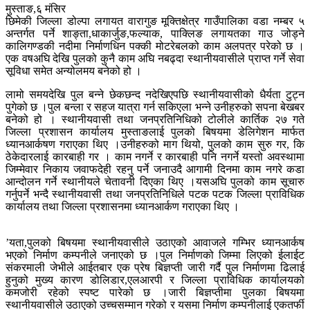
मुस्ताङ,६ मंसिर
छिमेकी जिल्ला डोल्पा लगायत वारागुङ मूक्तिक्षेत्र गाउँपालिका वडा नम्बर ५
अन्तर्गत पर्ने शाङ्ता,धाकार्जुङ,फल्याक, पाक्लिङ लगायतका गाउ जोड्ने
कालिगण्डकी नदीमा निर्माणधिन पक्की मोटरेबलको काम अलपत्र परेको छ ।
एक वषअघि देखि पुलको कुनै काम अघि नबढ्दा स्थानीयवासीले प्राप्त गर्ने सेवा
सूविधा समेत अन्योलमय बनेको हो ।
लामो समयदेखि पुल बन्ने छेकछन्द नदेखिएपछि स्थानीयवासीको धैर्यता टुट्न
पुगेको छ ।पुल बन्ला र सहज यात्रा गर्न सकिएला भन्ने उनीहरुको सपना बेखबर
बनेको हो । स्थानीयवासी तथा जनप्रतिनिधिको टोलीले कार्तिक २७ गते
जिल्ला प्रशासन कार्यालय मुस्ताङलाई पुलको बिषयमा डेलिगेशन मार्फत
ध्यानआर्कषण गराएका थिए ।उनीहरुको माग थियो, पुलको काम सुरु गर, कि
ठेकेदारलाई कारबाही गर । काम नगर्ने र कारबाही पनि नगर्ने यस्तो अवस्थामा
जिम्मेवार निकाय जवाफदेही रहनु पर्ने जनाउदै आगामी दिनमा काम नगरे कडा
आन्दोलन गर्ने स्थानीयले चेतावनी दिएका थिए ।यसअघि पुलको काम सूचारु
गर्नुपर्ने भन्दै स्थानीयवासी तथा जनप्रतिनिधिले पटक पटक जिल्ला प्राविधिक
कार्यालय तथा जिल्ला प्रशासनमा ध्यानआर्कण गराएका थिए ।
’यता,पुलको बिषयमा स्थानीयवासीले उठाएको आवाजले गम्भिर ध्यानआर्कष
भएको निर्माण कम्पनीले जनाएको छ ।पुल निर्माणको जिम्मा लिएको ईलाईट
संकरमाली जेभीले आईतबार एक प्रेष बिज्ञप्ती जारी गर्दै पुल निर्माणमा ढिलाई
हुनुको मुख्य कारण डोलिडार,एलआरपी र जिल्ला प्राविधिक कार्यालयको
कमजोरी रहेको स्पष्ट पारेको छ ।जारी बिज्ञप्तीमा पुलका बिषयमा
स्थानीयवासीले उठाएको उच्चसम्मान गरेको र यसमा निर्माण कम्पनीलाई एकतर्फी