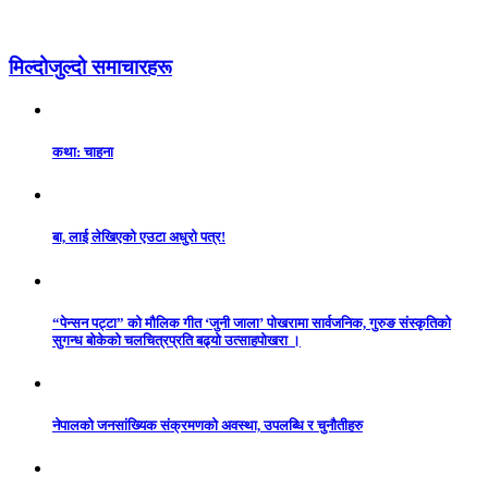
मिल्दोजुल्दो समाचारहरू
कथा: चाहना
बा, लाई लेखिएको एउटा अधुरो पत्र!
“पेन्सन पट्टा” को मौलिक गीत ‘जुनी जाला’ पोखरामा सार्वजनिक, गुरुङ संस्कृतिको
सुगन्ध बोकेको चलचित्रप्रति बढ्यो उत्साहपोखरा ।
नेपालको जनसांख्यिक संक्रमणको अवस्था, उपलब्धि र चुनौतीहरु