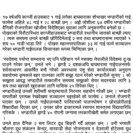
१७ वर्षअघि कान्जी हाउसबाट १ गाई लगेका बाघमाराका शोभाखर भण्डारीको गाई
फार्ममा अहिले ४८ गाई र २८ बाच्छी छन् । अझै जोशीला ६७ वर्षीय भण्डारीको
दैनिकी रोजगारीका खोजीमा विदेशिएका युवाका लागि अनुकरणीय बनेको छ ।
पोखराको विरौटास्थित कान्जीहाउसबाट भण्डारीले स्थानीय जातको बाच्छी ल्याए
। त्यस समयमा उनले बाच्छी छोपिदिनेलाई २ सय तथा बाघमारासम्म ल्याएको १
सय ५० गाडी भाडा तिरे । पोखरा महानगरपालिका ३३ मा गाई फार्म सञ्चालन
गरेका भण्डारी गाईपालक किसानका रूपमा चिनिएका छन् ।
‘स्वदेशमा पर्याप्त सम्भावना भए पनि पहिचान गर्न नसक्दा नेपालीले विदेशमा दुःख
पाउने गरेका छन्,’ उनले भने । झण्डै २ दशकअघि बाघमारामा गाईपालनतर्फ
सर्वसाधारण आकर्षित बन्दै गरेको अवस्थामा पशु सेवा कार्यालयको अनुदान
सहयोगमा कृषकले बहर पाल्नका लागि समूह गठन गरेको भण्डारीले सुनाए । सो
समूहमा आवद्ध भण्डारीले तत्कालीन समयमा समूहको सेयर सदस्यका लागि ३
सय तथा बहरको खुराकका लागि मासिक २५ तिरेका थिए ।
भण्डारीलाई उनकी श्रीमती चन्द्रमायाले निरन्तर सहयोग गरेकी छन् । भण्डारी
दम्पतीको प्रत्यक्ष रेखदेखमा सञ्चालन भइरहेको सो फार्ममा ८ जनाले रोजगारी
पाएका छन् । उनले गाईपालनबाटै पारिवारको पालनपोषण र छोराछोरीलाई
शिक्षादीक्षा दिएका छन् । उनका छोरा ढाकारामले रसायन शास्त्रमा विद्यावारिधि
गरिसके । भण्डारीले झण्डै ४० रोपनी जग्गामा तरकारीखेती समेत लगाएका छन्
।
उनले हाल दैनिक २ सय लिटर दूध बिक्री गर्दै आएका छन् । उनी भगवती
चौतारा दूध संकलन केन्द्र, मारवाडी सेवा भोजनालय र देउराली होटेलमा दूध