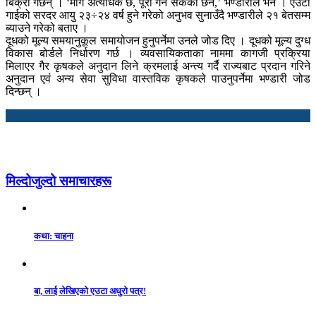
बिक्री गर्छन् । ‘माग अत्यधिक छ, पूरा गर्न सकेको छैन,’ भण्डारीले भने । एउटा
गाईको सरदर आयु २३÷२४ वर्ष हुने गरेको अनुभव सुनाउँदै भण्डारीले २१ बेतसम्म
ब्याउने गरेको बताए ।
दूधको मूल्य समयानुकूल समायोजन हुनुपर्नेमा उनले जोड दिए । दूधको मूल्य दुग्ध
विकास बोर्डले निर्धारण गर्छ । व्यवसायिकताका नाममा कागजी प्रक्रिया
मिलाएर गैर कृषकले अनुदान लिने क्रमलाई अन्त्य गर्दै राज्यबाट प्रदान गरिने
अनुदान एवं अन्य सेवा सुविधा वास्तविक कृषकले पाउनुपर्नेमा भण्डारी जोड
दिन्छन् ।
मिल्दोजुल्दो समाचारहरू
कथा: चाहना
बा, लाई लेखिएको एउटा अधुरो पत्र!