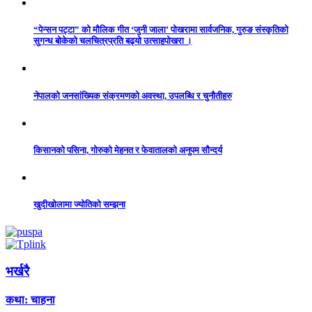
“पेन्सन पट्टा” को मौलिक गीत ‘जुनी जाला’ पोखरामा सार्वजनिक, गुरुङ संस्कृतिको
सुगन्ध बोकेको चलचित्रप्रति बढ्यो उत्साहपोखरा ।
नेपालको जनसांख्यिक संक्रमणको अवस्था, उपलब्धि र चुनौतीहरु
किसानको पसिना, गोरुको मेहनत र फेवातालको अनुपम सौन्दर्य
खुदीखोलामा ज्योतिको सम्झना
भर्खरै
कथा: चाहना